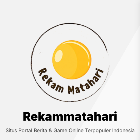
Skip
to
Rek
the
content
Rekammatahari
Situs Portal Berita & Game Online Terpopuler Indonesia