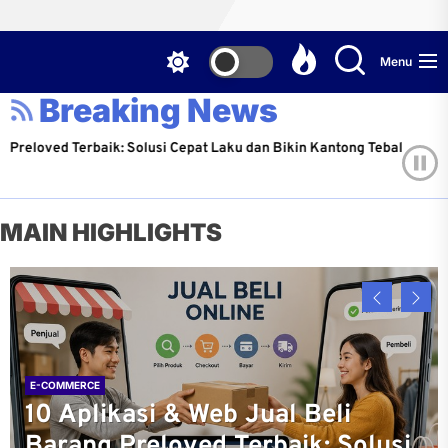
Menu
Breaking News
: Solusi Cepat Laku dan Bikin Kantong Tebal!
Jangan 
Michael 
MAIN HIGHLIGHTS
E-COMMERCE
10 Aplikasi & Web Jual Beli
PROPERTY
LIFESTYLE
ONLINE GAMES
ONLINE GAMES
Barang Preloved Terbaik: Solusi
Jangan Asal Teken KPR! Cek
Kembali Mengarungi Samudra:
Indonesia Resmi Berpartisipasi
Timnas Mobile Legends dan