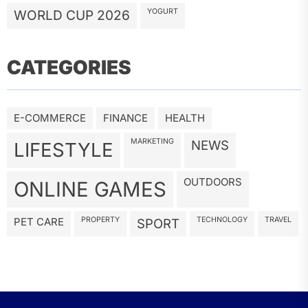
YOGURT
WORLD CUP 2026
CATEGORIES
E-COMMERCE
FINANCE
HEALTH
MARKETING
NEWS
LIFESTYLE
OUTDOORS
ONLINE GAMES
PET CARE
PROPERTY
TECHNOLOGY
TRAVEL
SPORT