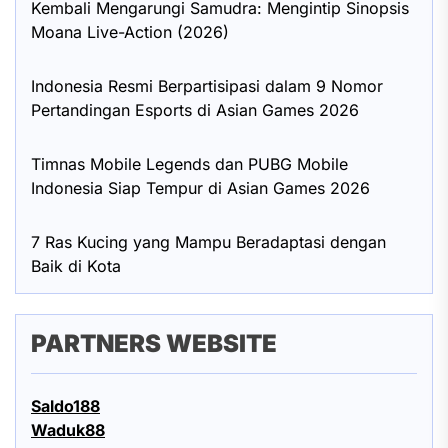
Kembali Mengarungi Samudra: Mengintip Sinopsis
Moana Live-Action (2026)
Indonesia Resmi Berpartisipasi dalam 9 Nomor
Pertandingan Esports di Asian Games 2026
Timnas Mobile Legends dan PUBG Mobile
Indonesia Siap Tempur di Asian Games 2026
7 Ras Kucing yang Mampu Beradaptasi dengan
Baik di Kota
PARTNERS WEBSITE
Saldo188
Waduk88