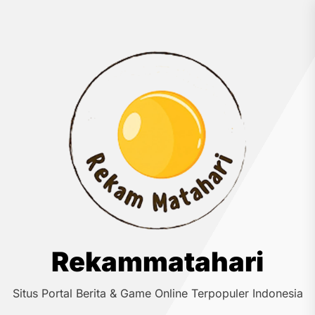
Skip
to
the
Rek
content
Rekammatahari
Situs Portal Berita & Game Online Terpopuler Indonesia