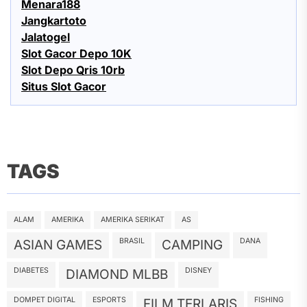
Menara188
Jangkartoto
Jalatogel
Slot Gacor Depo 10K
Slot Depo Qris 10rb
Situs Slot Gacor
TAGS
ALAM
AMERIKA
AMERIKA SERIKAT
AS
BRASIL
DANA
ASIAN GAMES
CAMPING
DIABETES
DISNEY
DIAMOND MLBB
DOMPET DIGITAL
ESPORTS
FISHING
FILM TERLARIS