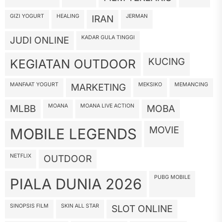
GIZI YOGURT
HEALING
JERMAN
IRAN
KADAR GULA TINGGI
JUDI ONLINE
KUCING
KEGIATAN OUTDOOR
MANFAAT YOGURT
MEKSIKO
MEMANCING
MARKETING
MOANA
MOANA LIVE ACTION
MLBB
MOBA
MOVIE
MOBILE LEGENDS
NETFLIX
OUTDOOR
PUBG MOBILE
PIALA DUNIA 2026
SINOPSIS FILM
SKIN ALL STAR
SLOT ONLINE