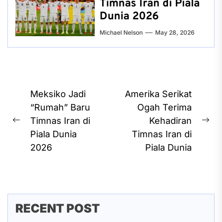
Timnas Iran di Piala
Dunia 2026
Michael Nelson
May 28, 2026
Post
Meksiko Jadi
Amerika Serikat
navigation
“Rumah” Baru
Ogah Terima
Timnas Iran di
Kehadiran
Previous
Ne
Piala Dunia
Timnas Iran di
post:
pos
2026
Piala Dunia
RECENT POST