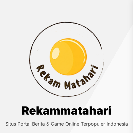
Skip
to
the
Rek
content
Rekammatahari
Situs Portal Berita & Game Online Terpopuler Indonesia