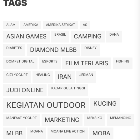
TAGS
ALAM
AMERIKA
AMERIKA SERIKAT
AS
BRASIL
DANA
ASIAN GAMES
CAMPING
DIABETES
DISNEY
DIAMOND MLBB
DOMPET DIGITAL
ESPORTS
FISHING
FILM TERLARIS
GIZI YOGURT
HEALING
JERMAN
IRAN
KADAR GULA TINGGI
JUDI ONLINE
KUCING
KEGIATAN OUTDOOR
MANFAAT YOGURT
MEKSIKO
MEMANCING
MARKETING
MOANA
MOANA LIVE ACTION
MLBB
MOBA