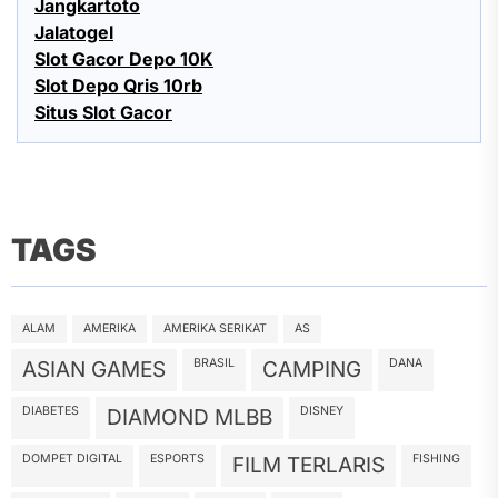
Jangkartoto
Jalatogel
Slot Gacor Depo 10K
Slot Depo Qris 10rb
Situs Slot Gacor
TAGS
ALAM
AMERIKA
AMERIKA SERIKAT
AS
BRASIL
DANA
ASIAN GAMES
CAMPING
DIABETES
DISNEY
DIAMOND MLBB
DOMPET DIGITAL
ESPORTS
FISHING
FILM TERLARIS