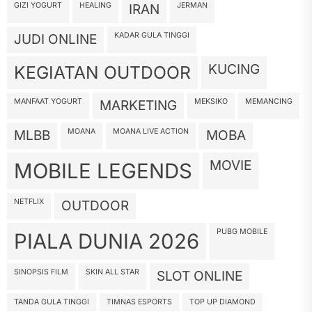
GIZI YOGURT
HEALING
JERMAN
IRAN
KADAR GULA TINGGI
JUDI ONLINE
KUCING
KEGIATAN OUTDOOR
MANFAAT YOGURT
MEKSIKO
MEMANCING
MARKETING
MOANA
MOANA LIVE ACTION
MLBB
MOBA
MOVIE
MOBILE LEGENDS
NETFLIX
OUTDOOR
PUBG MOBILE
PIALA DUNIA 2026
SINOPSIS FILM
SKIN ALL STAR
SLOT ONLINE
TANDA GULA TINGGI
TIMNAS ESPORTS
TOP UP DIAMOND