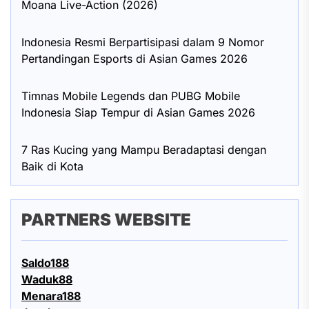
Moana Live-Action (2026)
Indonesia Resmi Berpartisipasi dalam 9 Nomor
Pertandingan Esports di Asian Games 2026
Timnas Mobile Legends dan PUBG Mobile
Indonesia Siap Tempur di Asian Games 2026
7 Ras Kucing yang Mampu Beradaptasi dengan
Baik di Kota
PARTNERS WEBSITE
Saldo188
Waduk88
Menara188